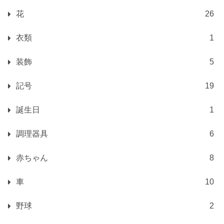
花
26
衣類
1
装飾
5
記号
19
誕生日
1
調理器具
6
赤ちゃん
8
車
10
野球
2