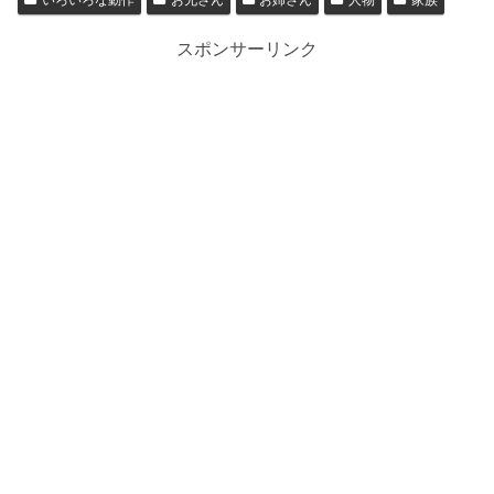
いろいろな動作
お兄さん
お姉さん
人物
家族
スポンサーリンク