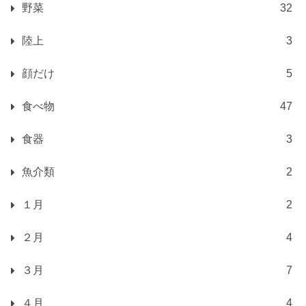
野菜
32
陸上
3
顔だけ
5
食べ物
47
食器
3
魚介類
2
１月
2
２月
4
３月
7
４月
4