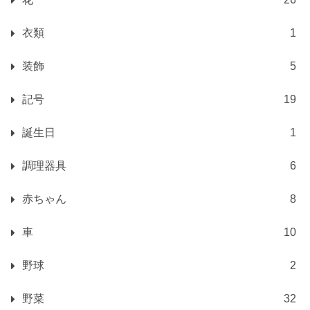
衣類
1
装飾
5
記号
19
誕生日
1
調理器具
6
赤ちゃん
8
車
10
野球
2
野菜
32