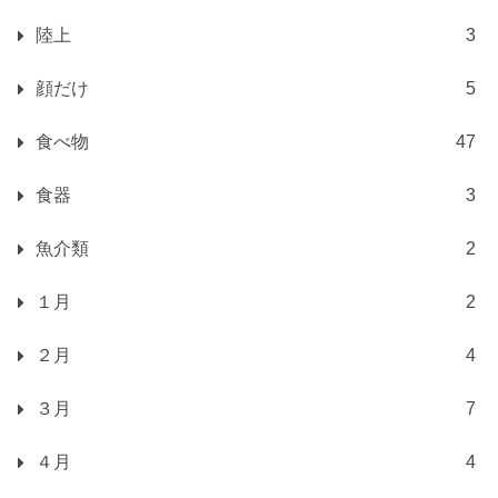
陸上
3
顔だけ
5
食べ物
47
食器
3
魚介類
2
１月
2
２月
4
３月
7
４月
4