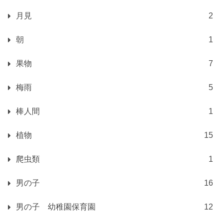
月見
2
朝
1
果物
7
梅雨
5
棒人間
1
植物
15
爬虫類
1
男の子
16
男の子 幼稚園保育園
12