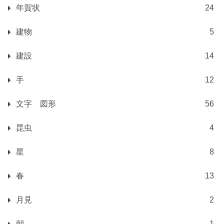
年賀状
24
建物
5
建設
14
手
12
文字 図形
56
昆虫
4
星
8
春
13
月見
2
朝
1