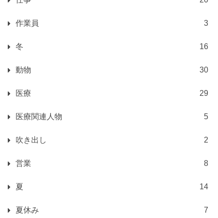
作業員
3
冬
16
動物
30
医療
29
医療関連人物
5
吹き出し
2
営業
8
夏
14
夏休み
7