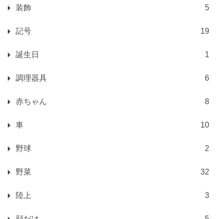
装飾
5
記号
19
誕生日
1
調理器具
6
赤ちゃん
8
車
10
野球
2
野菜
32
陸上
3
顔だけ
5