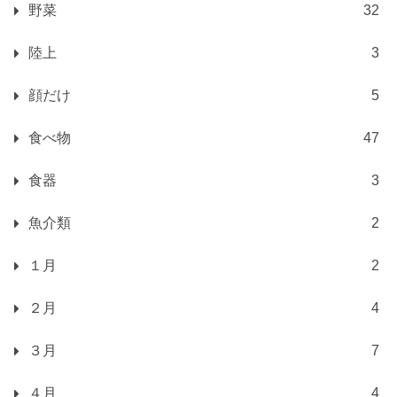
野菜
32
陸上
3
顔だけ
5
食べ物
47
食器
3
魚介類
2
１月
2
２月
4
３月
7
４月
4