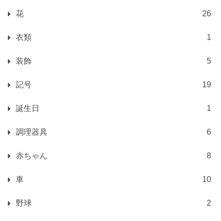
花
26
衣類
1
装飾
5
記号
19
誕生日
1
調理器具
6
赤ちゃん
8
車
10
野球
2